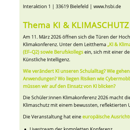
Interaktion 1 | 33619 Bielefeld | www.hsbi.de
Thema KI & KLIMASCHUTZ
Am 11. März 2026 öffnen sich die Türen der Hochsc
Klimakonferenz. Unter dem Leitthema
„KI & Klim
(EF–Q2) sowie Berufskollegs
ein, sich mit einer 
Künstliche Intelligenz.
Wie verändert KI unseren Schulalltag? Wie gehen 
Anwendungen? Wo liegen Risiken wie Cybermobbin
müssen wir auf den Einsatz von KI blicken?
Die Schüler:innen Klimakonferenz 2026 macht die
Klimaschutz mit einem bewussten, reflektierten
Die Veranstaltung hat eine
europäische Ausrich
Livestream der kompletten Konferenz