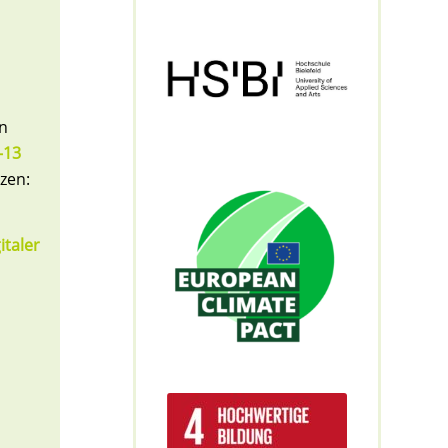
en
–13
zen:
italer