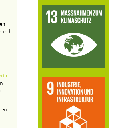
nen
stisch
erin
en
ll
ngen