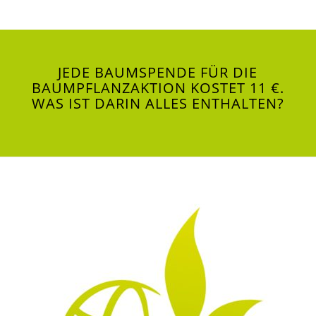
JEDE BAUMSPENDE FÜR DIE
BAUMPFLANZAKTION KOSTET 11 €.
WAS IST DARIN ALLES ENTHALTEN?