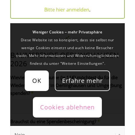
Bitte hier anmelden
.
Weniger Cookies – mehr Privatsphäre
Diese Website ist so konzipiert, dass sie selbst nur
wenige Cookies einsetzt und auch keine Besucher
BAUMSPENDE OERLINGHAUSEN
trackt. Mehr Informationen und Widerrufsmöglichkeiten
2026
findest du unter "Weitere Einstellungen".
Wieviele Aktionsbäume (je 11€) möchtest du für die
OK
Erfahre mehr
WIederaufforstung in Oerlinghausen und Umgegbung
spenden?
*
Cookies ablehnen
Brauchst du eine Spendenbescheinigung?
*